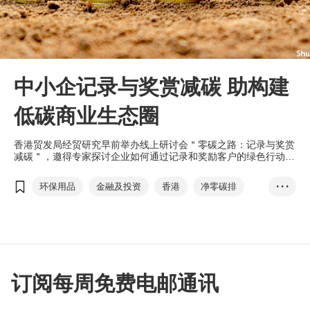
中小企记录与奖赏减碳 助构建
低碳商业生态圈
香港贸发局经贸研究早前举办线上研讨会＂零碳之路：记录与奖赏
减碳＂，邀得专家探讨企业如何通过记录和奖励客户的绿色行动，
构建低碳商业生态圈。香港贸发局环球市场首席经济师陈永健表
示，中小企在减碳过程中面对不少挑战，包括需要配合自身的商业
环保用品
金融及投资
香港
净零碳排
• • •
模式(business model)去开展减碳工作，建议中小企可以在资金和
人力资源有限的情况下透过不同的切入点，记录与奖赏减碳行动。
低碳商业生态圈
环境保护、社会责任和企业管治
ESG
傅至乐
Carbon Wallet
李富三
T-box升级转型计划
T-box
订阅每周免费电邮通讯