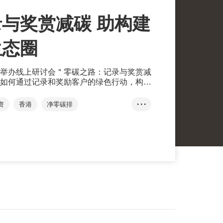
与奖赏减碳 助构建
生态圈
举办线上研讨会＂零碳之路：记录与奖赏减
如何通过记录和奖励客户的绿色行动，构建
发局环球市场首席经济师陈永健表示，中小
挑战，包括需要配合自身的商业模式
资
香港
净零碳排
• • •
l)去开展减碳工作，建议中小企可以在资金和人力资
环境保护、社会责任和企业管治
ESG
的切入点，记录与奖赏减碳行动。
llet
李富三
T-box升级转型计划