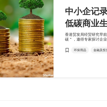
中小企记录
低碳商业
香港贸发局经贸研究早前
碳＂，邀得专家探讨企业
低碳商业生态圈。香港贸
企在减碳过程中面对不少
环保用品
金融及投
(business mode
低碳商业生态圈
源有限的情况下透过不同
傅至乐
Carbon Wa
T-box