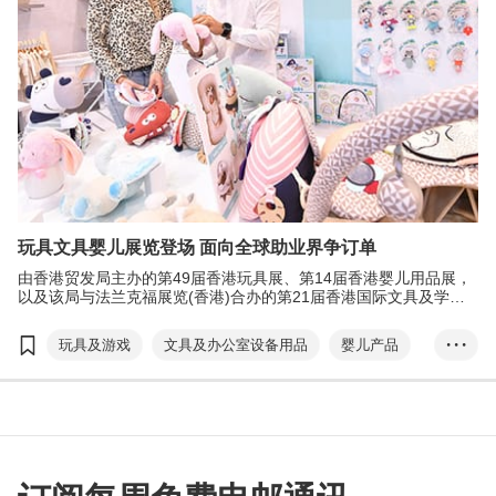
玩具文具婴儿展览登场 面向全球助业界争订单
由香港贸发局主办的第49届香港玩具展、第14届香港婴儿用品展，
以及该局与法兰克福展览(香港)合办的第21届香港国际文具及学习
用品展，订于1月9至12日于香港会议展览中心举行，展示各式创新
产品。为各地买家提供一站式采购平台。
玩具及游戏
文具及办公室设备用品
婴儿产品
• • •
香港
香港玩具展
香港婴儿用品展
香港国际文具及学习用品展
张淑芬
免检疫通关
EXHIBITION+
展览+
实体展
商对易
Click2Match
智能配对平台