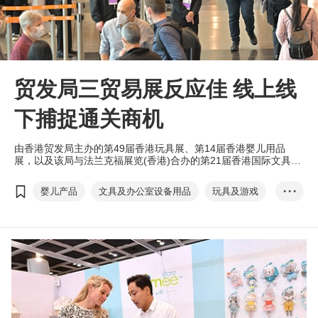
贸发局三贸易展反应佳 线上线
下捕捉通关商机
由香港贸发局主办的第49届香港玩具展、第14届香港婴儿用品
展，以及该局与法兰克福展览(香港)合办的第21届香港国际文具及
学习用品展于1月9至12日在香港会议展览中心举行，为今年新一
轮商贸展览掀开帷幕。
婴儿产品
文具及办公室设备用品
玩具及游戏
• • •
香港
香港玩具展
香港婴儿用品展
香港国际文具及学习用品展
张淑芬
免检疫通关
EXHIBITION+
展览+
实体展
商对易
Click2Match
智能配对平台
贸发网采购