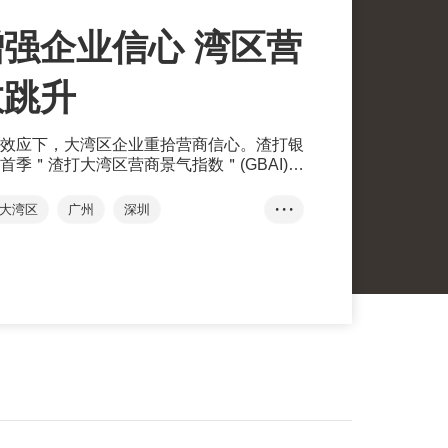
强企业信心 湾区营
数跳升
效应下，大湾区企业重拾营商信心。渣打银
季＂渣打大湾区营商景气指数＂(GBAI)，
11.8点至51.3，是继2021年第四季
大湾区
广州
深圳
• • •
经济复苏
金融服务
创新和技术
刘健恒