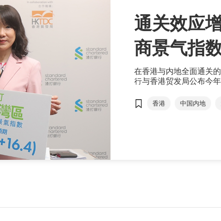
通关效应增
商景气指
在香港与内地全面通关的
行与香港贸发局公布今年首
＂业务活动现状指数＂按季增
后，首次超过50。
香港
中国内地
大湾区营商景气指数
外贸订单
范婉儿