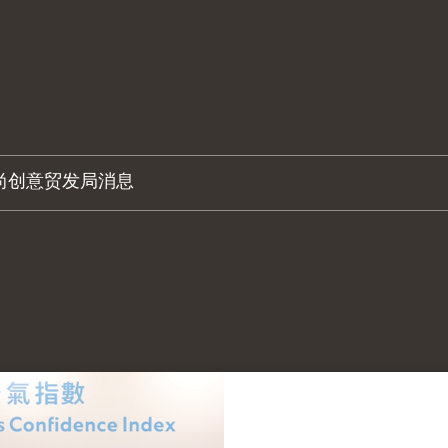
尚创意
贸发局消息