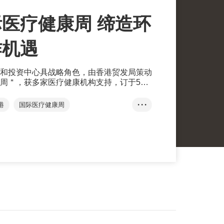
医疗健康周 缔造环
作机遇
和投资中心具战略角色，由香港贸发局策动
周＂，获多家医疗健康机构支持，订于5月
港
国际医疗健康周
• • •
香港国际医疗及保健展
方舜文
TION+
展览+
商对易
商贸配对平台
大湾区