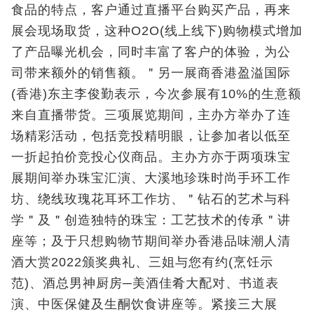
食品的特点，客户通过直播平台购买产品，再来
展会现场取货，这种O2O(线上线下)购物模式增加
了产品曝光机会，同时丰富了客户的体验，为公
司带来额外的销售额。＂另一展商香港盈溢国际
(香港)东主李俊勤表示，今次参展有10%的生意额
来自直播带货。三项展览期间，主办方举办了连
场精彩活动，包括竞投精明眼，让参加者以低至
一折起拍价竞投心仪商品。主办方亦于两项珠宝
展期间举办珠宝汇演、大溪地珍珠时尚手环工作
坊、绕线玫瑰花耳环工作坊、＂钻石的艺术与科
学＂及＂创造独特的珠宝：工艺技术的传承＂讲
座等；及于只想购物节期间举办香港品味潮人清
酒大赏2022颁奖典礼、三姐与您有约(烹饪示
范)、酒总男神厨房─美酒佳肴大配对、书道表
演、中医保健及生酮饮食讲座等。紧接三大展