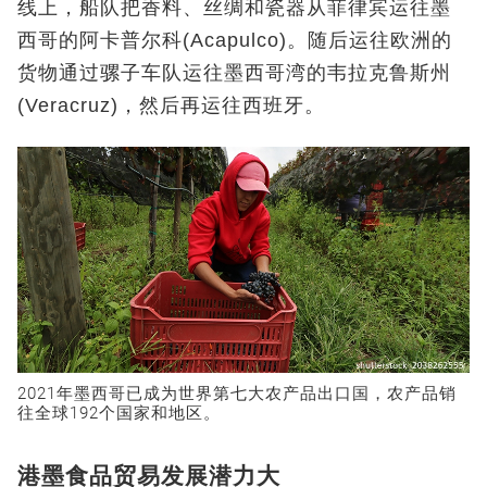
线上，船队把香料、丝绸和瓷器从菲律宾运往墨
西哥的阿卡普尔科
(Acapulco)
。随后运往欧洲的
货物通过骡子车队运往墨西哥湾的韦拉克鲁斯州
(Veracruz)
，然后再运往西班牙。
2021
年墨西哥已成为世界第七大农产品出口国，农产品销
往全球
192
个国家和地区。
港墨食品贸易发展潜力大