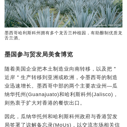
墨西哥哈利斯科州拥有多个龙舌兰种植园，有助酿制优质龙
舌兰酒。
墨国参与贸发局美食博览
随着美国企业把本土制造业向南转移，以及把＂
近岸＂生产转移到亚洲或欧洲，令墨西哥的制造
业迅速增长。墨西哥中部的两个主要农业州—
瓜
纳华托州
(Guanajuato)
和哈利斯科州
(Jalisco)
，
则热衷于扩大对香港的餐饮出口。
因此，瓜纳华托州和哈利斯科州政府与香港贸发
局签署了谅解备忘录(MoUs)
，以交流市场相关信