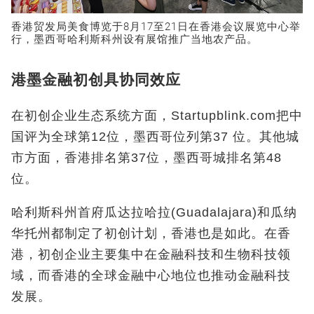
香港贸发局美食博览于8
月
17
至
21
日在香港会议展览中心举
行，墨西哥哈利斯科州设有展馆推广当地农产品。
港墨金融初创具协同效应
在初创企业生态系统方面，Startupblink.com
把中
国评为全球第
12
位，墨西哥位列第
37
位。其他城
市方面，香港排名第
37
位，墨西哥城排名第
48
位。
哈利斯科州首府瓜达拉哈拉(Guadalajara)
和瓜纳
华托州都制定了初创计划，香港也是如此。在香
港，初创企业主要集中在金融科技和生物科技领
域，而香港的全球金融中心地位也推动金融科技
发展。