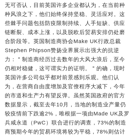
无可否认，目前英国许多企业都认为，在当前种
种风浪之下，他们始终保持坚稳、灵活应对。这
些棘手问题包括防疫限制持续、人手短缺、供应
链断裂、成本上涨，以及脱欧后贸易安排仍处磨
合阶段等。英国制造商协会Make UK行政总裁
Stephen Phipson赞扬业界展示出强大的抗逆
力：＂制造商经历过去数年的大风大浪后，至今
仍相对稳健，这可谓实力的证明。＂的确，现时
英国许多公司似乎都对前景感到乐观。他们认
为，在营商自由度增加及官僚程序大减下，今年
的市道和生产力有望反弹。虽然英国政府的官方
数据显示，截至去年10月，当地的制造业产量仍
较疫情前下跌逾2%，唯根据一项由Made UK及罗
兵咸永道（PwC）联合进行的调查，73%的制造
商预期今年的贸易环境将较为平稳，78%则估计