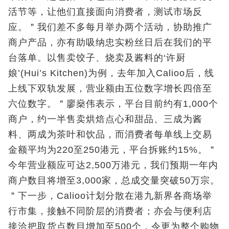
活节等，让他们直接面向消费者，测试市场反
应。＂我们差不多每月举办两个活动，协助推广
商户产品，亦有助吸纳忠实粉丝日后在我们的平
台落单。以售卖饺子、烧卖及酱料的‘许厨
娘’(Hui’s Kitchen)为例，去年加入Calioo后，线
上线下双轨发展，营业额由五位数字增长四倍至
六位数字。＂廖燊伟表示，平台目前约有1,000个
商户，约一半售卖烘焙点心和甜品、三成为酱
料、两成为茶叶和饮品，而消费者每单线上交易
金额平均为220至250港元，平台拆账约15%。＂
今年营业额应可达2,500万港元，我们预期一年内
商户数目将增至3,000家，总成交量突破50万宗。
＂下一步，Calioo计划分散在港九新界各商场举
行市集，接触不同阶层的消费者；亦会与便利店
接洽把取货点数目增加至500个，令更为整个购物