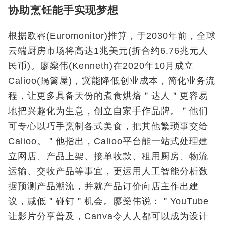
协助烹饪能手实现梦想
根据欧睿(Euromonitor)推算，于2030年前，全球
云端厨房市场将高达1兆美元(折合约6.76兆元人
民币)。廖燊伟(Kenneth)在2020年10月成立
Calioo(隔篱屋)，冀能降低创业成本，简化业务流
程，让更多具备天份的煮食烘焙＂达人＂更容易
地把兴趣化为生意，创立自家手作品牌。＂他们
可专心以巧手烹制各式美食，把其他繁琐事交给
Calioo。＂他指出，Calioo平台能一站式处理建
立网店、产品上架、接单收款、租用厨房、物流
运输、交收产品等事宜，更运用人工智能分析数
据预测产品潮流，并就产品订价向店主作出建
议，减低＂碰钉＂机会。廖燊伟说：＂YouTube
让影片分享普及，Canva令人人都可以成为设计