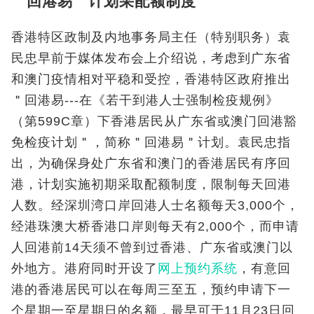
＂回港易＂计划采配额制度
香港特区政制及内地事务局主任（特别职务）袁
民忠早前于媒体发布会上介绍说，考虑到广东省
和澳门疫情相对平稳和受控，香港特区政府推出
＂回港易---在《若干到港人士强制检疫规例》
（第599C章）下香港居民从广东省或澳门回港豁
免检疫计划＂，简称＂回港易＂计划。袁民忠指
出，为确保身处广东省和澳门的香港居民有序回
港，计划实施初期采取配额制度，限制每天回港
人数。经深圳湾口岸回港人士名额每天3,000个，
经港珠澳大桥香港口岸则每天有2,000个，而申请
人回港前14天须不曾到过香港、广东省或澳门以
外地方。港府同时开设了
网上预约系统
，有意回
港的香港居民可以在每周三至五，预约申请下一
个星期一至星期日的名额，最早可于11月23日回