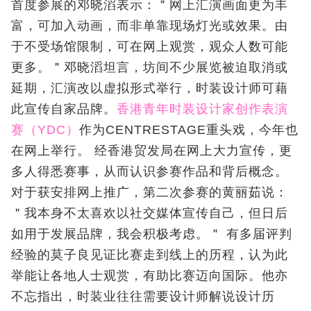
首度参展的邓晓滔表示：＂网上汇演画面更为丰
富，可加入动画，而非单靠现场灯光或效果。由
于不受场馆限制，可在网上观赏，观众人数可能
更多。＂邓晓滔坦言，坊间不少展览被迫取消或
延期，汇演改以虚拟形式举行，时装设计师可藉
此宣传自家品牌。
香港青年时装设计家创作表演
赛（YDC）
作为CENTRESTAGE重头戏，今年也
在网上举行。 经香港贸发局在网上大力宣传，更
多人得悉赛事，从而认识参赛作品和背后概念。
对于获安排网上推广，第二次参赛的黄丽茹说：
＂我本身不太喜欢以社交媒体宣传自己，但日后
如用于发展品牌，我会积极考虑。＂ 有多届评判
经验的莫子良见证比赛走到线上的历程，认为此
举能让各地人士观赏，有助比赛迈向国际。他亦
不忘指出，时装业往往需要设计师解说设计历