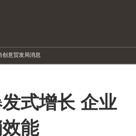
尚创意
贸发局消息
发式增长 企业
销效能