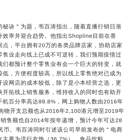
的秘诀＂为题，韦百涛指出，随着直播行销日渐
率并迎合趋势。他指出Shopline目前在香
据点，平台拥有20万的各类品牌店家，协助店家
零售业走向线上已成不可逆转，我们预期疫情过
我们都预计整个零售业有会一个巨大的转变，就
较低，方便程度较高，所以线上零售绝对已成为
开设网店的成本较低，除了是小本经营之选，更
快开拓线上销售服务，维持收入的同时也有助开
百分率高达89.8%，网上购物人数由2016年
上购物开支总额也从2016年2,100港元增至2019年
上销售额也自2014年按年递增，预计今年可达28
人民币。韦百涛同时引述该公司早前发布的＂电商
主要为流行衣饰（36.7%）、食品饮料