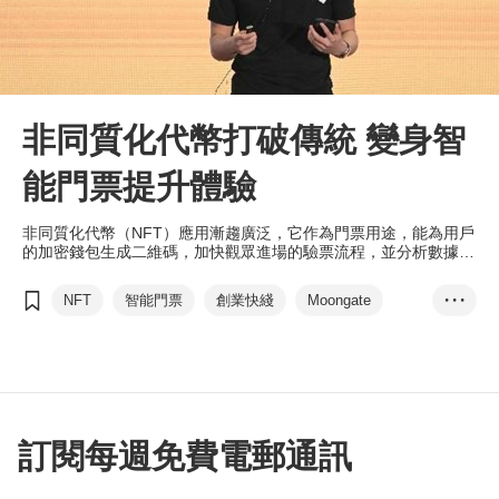
非同質化代幣打破傳統 變身智
能門票提升體驗
非同質化代幣（NFT）應用漸趨廣泛，它作為門票用途，能為用戶
的加密錢包生成二維碼，加快觀眾進場的驗票流程，並分析數據，
企業也可加入特色活動提升客戶體驗。
NFT
智能門票
創業快綫
Moongate
• • •
品牌推廣
Web 3.0
區塊鏈
訂閱每週免費電郵通訊