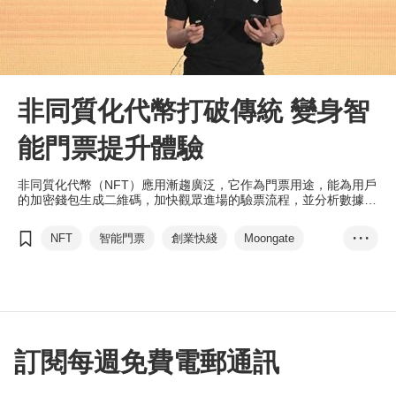
非同質化代幣打破傳統 變身智
能門票提升體驗
非同質化代幣（NFT）應用漸趨廣泛，它作為門票用途，能為用戶
的加密錢包生成二維碼，加快觀眾進場的驗票流程，並分析數據，
企業也可加入特色活動提升客戶體驗。
NFT
智能門票
創業快綫
Moongate
• • •
品牌推廣
Web 3.0
區塊鏈
訂閱每週免費電郵通訊