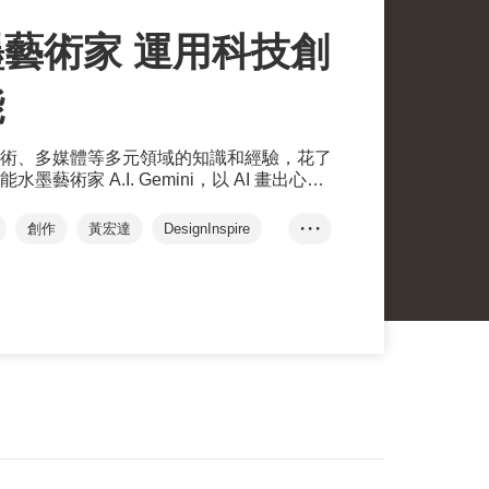
墨藝術家 運用科技創
能
術、多媒體等多元領域的知識和經驗，花了
藝術家 A.I. Gemini，以 AI 畫出心中
，並且超出想像。
創作
黃宏達
DesignInspire
• • •
體驗
大型藝術裝置
動畫技術