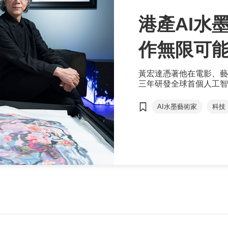
港產AI水
作無限可
黃宏達憑著他在電影、藝
三年研發全球首個人工智能水墨
的風景，讓創作永不停步
AI水墨藝術家
科技
藝術科技
沉浸式
電影元素