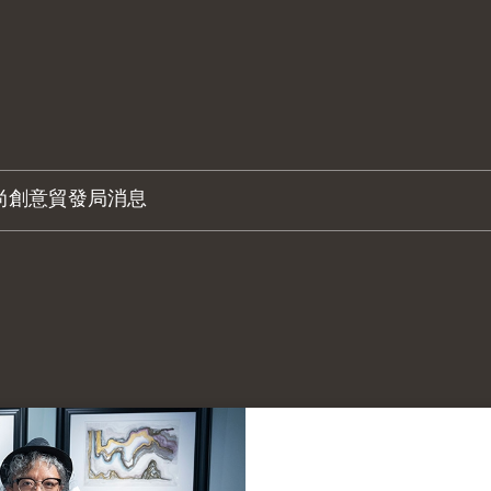
尚創意
貿發局消息