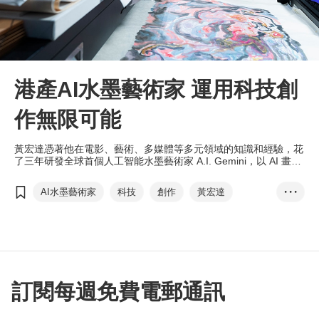
港產AI水墨藝術家 運用科技創
作無限可能
黃宏達憑著他在電影、藝術、多媒體等多元領域的知識和經驗，花
了三年研發全球首個人工智能水墨藝術家 A.I. Gemini，以 AI 畫出
心中的風景，讓創作永不停步，並且超出想像。
AI水墨藝術家
科技
創作
黃宏達
• • •
DesignInspire
藝術科技
沉浸式體驗
大型藝術裝置
動畫技術
電影元素
訂閱每週免費電郵通訊