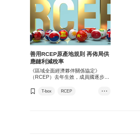
善用RCEP原產地規則 再佈局供
應鏈利減稅率
《區域全面經濟夥伴關係協定》
（RCEP）去年生效，成員國逐步降
低關稅稅率，有助促進區內貿易。港
商可善用RCEP的原產地規則重新佈
T-box
RCEP
• • •
局供應鏈，有助降低稅率，迎接商
零關稅
供應鏈
機。
關稅減免
原產地規則
貨物貿易
服務貿易
薛冠楠
香港律師會
德勤