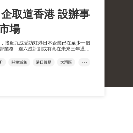
企取道香港 設辦事
P市場
，接近九成受訪駐港日本企業已在至少一個
經營業務，逾六成計劃或有意在未來三年通過
員國擴展業務。
P
關稅減免
港日貿易
大灣區
• • •
杜宏康