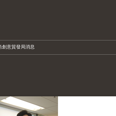
尚創意
貿發局消息