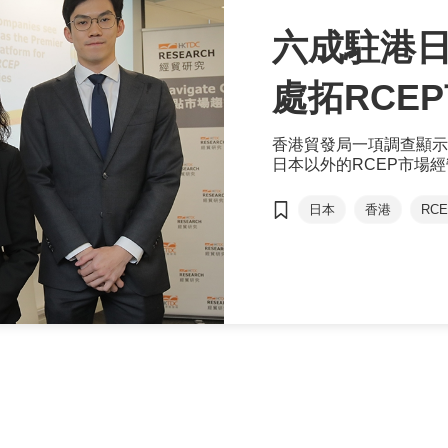
六成駐港日
處拓RCE
香港貿發局一項調查顯示
日本以外的RCEP市場
香港辦事處在RCEP成
日本
香港
RCE
香港優勢范婉兒