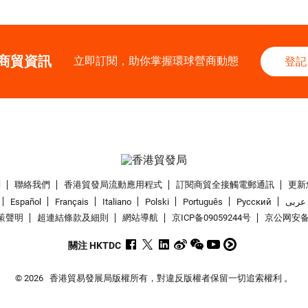
商貿資訊
立即訂閱，助你掌握環球營商動態
登記
們
聯絡我們
香港貿發局流動應用程式
訂閱商貿全接觸電郵通訊
更新
Español
Français
Italiano
Polski
Português
Pусский
عربى
策聲明
超連結條款及細則
網站導航
京ICP备09059244号
京公网安备 1
關注 HKTDC
© 2026
香港貿易發展局版權所有，對違反版權者保留一切追索權利 。