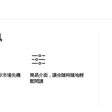
訊
示市場先機
簡易介面，讓你隨時隨地輕
鬆閱讀