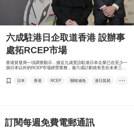
六成駐港日企取道香港 設辦事
處拓RCEP市場
香港貿發局一項調查顯示，接近九成受訪駐港日本企業已在至少一
個日本以外的RCEP市場經營業務，逾六成計劃或有意在未來三年
通過香港辦事處在RCEP成員國擴展業務。
日本
香港
RCEP
關稅減免
港日貿易
• • •
大灣區
香港優勢范婉兒
杜宏康
訂閱每週免費電郵通訊