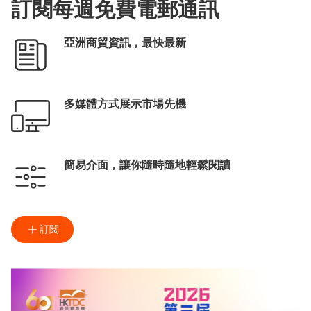
訂閱每週免費電郵通訊
中小企融資擔保計劃
亞洲商貿資訊，最快最新
多媒體方式展示市場先機
簡易介面，讓你隨時隨地輕鬆閱讀
訂閱