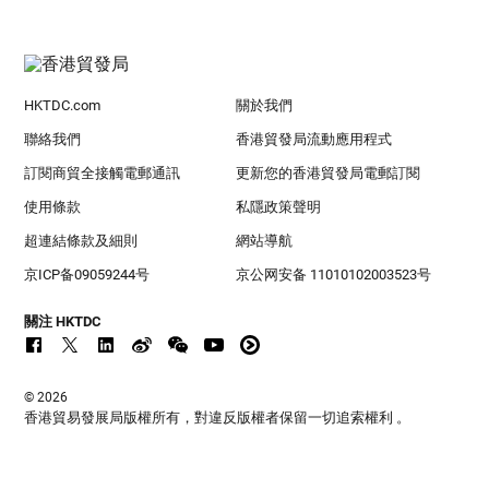
HKTDC.com
關於我們
聯絡我們
香港貿發局流動應用程式
訂閱商貿全接觸電郵通訊
更新您的香港貿發局電郵訂閱
使用條款
私隱政策聲明
超連結條款及細則
網站導航
京ICP备09059244号
京公网安备 11010102003523号
關注 HKTDC
© 2026
香港貿易發展局版權所有，對違反版權者保留一切追索權利 。