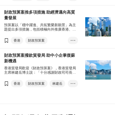
貿發局表示歡迎，並會積極配合。
大灣區
一帶一路
財政預算案推多項措施 助經濟邁向高質
中小企
量發展
預算案以「穩中躍進、共拓繁榮新願景」為主
題提出多項措施，包括積極向外推廣香港、推
動高質量發展、發展綠色科技及金融中心，以
及推出新入境計劃吸引外資等，協助香港在經
香港
財政預算案
• • •
濟恢復之際加固復蘇動力，支持經濟邁向高質
量發展。
科技創新
數碼經濟
財政預算案撥款貿發局 助中小企掌復蘇
數碼基建
綠色科技
新機遇
綠色金融
陳茂波
香港貿發局歡迎《財政預算案》，香港貿發局
人工智能
微電子
主席林建岳博士說：「十分感謝財政司司長對
貿發局的支持，貿發局必定全力配合相關措
創科樞紐
施，說好香港故事，推動香港繼續發揮『背靠
香港
財政預算案
林建岳
• • •
祖國、聯通世界』的獨特優勢，鞏固香港國際
商貿中心地位。」
大灣區
一帶一路
新興市場
金融
可持續發展
創新科技
生命科技
BUD專項基金