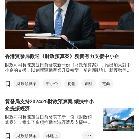
香港貿發局歡迎《財政預算案》務實有力支援中小企
財政司司長陳茂波日前發表新一份《財政預算案》，推出加大對中
小企的支援，以創新驅動產業升級轉型，塑造新動能、新優勢等措
施，在全球變局中穩慎推進本港的經濟發展。香港貿發局對預算案
表示歡迎，並將積極配合，與特區政府、科研機構及業界等持份者
財政預算案
中小企
初創
創科
電商
同心協力，把握機遇、創造機遇，振興本港經濟的同時，提升香港
在國際舞台的地位。
貿發局支持2024/25財政預算案 續扶中小
企提振經濟
財政司司長陳茂波日前發表了新一份《財政預
算案》，推出了多項推動本港經濟及支援中小
企的措施， 包括一系列協助中小企應對資金周
轉及加速升級轉型的支援、吸資引才及吸引高
財政預算案
林建岳
• • •
增值產業來港、推動綠色及數碼轉型等，香港