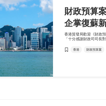
財政預算案
企掌復蘇
香港貿發局歡迎《財政預
「十分感謝財政司司長對
施，說好香港故事，推動
特優勢，鞏固香港國際商
香港
財政預算案
新興市場
金融
BUD專項基金
中