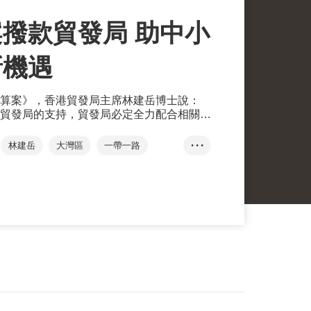
撥款貿發局 助中小
新機遇
算案》，香港貿發局主席林建岳博士說：
貿發局的支持，貿發局必定全力配合相關措
香港繼續發揮『背靠祖國、聯通世界』的獨
貿中心地位。」
林建岳
大灣區
一帶一路
• • •
可持續發展
創新科技
生命科技
小企融資擔保計劃