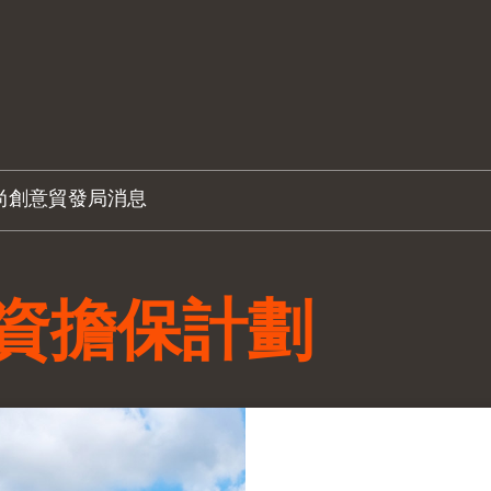
尚創意
貿發局消息
資擔保計劃