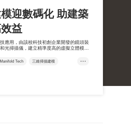
模迎數碼化 助建築
高效益
技應用，由該校科技初創企業開發的鏡頭裝
和光掃描儀，建立精準度高的虛擬立體模
。
Manifold Tech
三維掃描建模
• • •
香港大學
創新科技
雷達
虛擬立體模型
太白海鮮舫