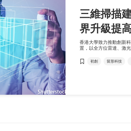
三維掃描建
界升級提
香港大學致力推動創新科
置，以全方位雷達、激光
型，並應用於重建項目中
初創
留形科技
數碼化
建築界
激光
光掃描儀
香港歷史博物館