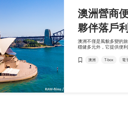
澳洲營商便
夥伴落戶
澳洲不僅是風貌多變的旅
穩健多元外，它提供便利
密友好的經貿關係，有利
澳洲
T-box
電
ALTIOS
谷歌
維視拍