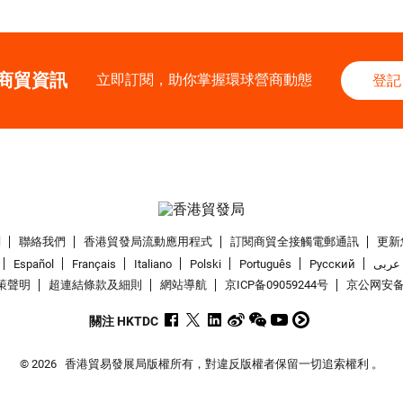
商貿資訊
立即訂閱，助你掌握環球營商動態
登記
們
聯絡我們
香港貿發局流動應用程式
訂閱商貿全接觸電郵通訊
更新
Español
Français
Italiano
Polski
Português
Pусский
عربى
策聲明
超連結條款及細則
網站導航
京ICP备09059244号
京公网安备 1
關注 HKTDC
© 2026
香港貿易發展局版權所有，對違反版權者保留一切追索權利 。