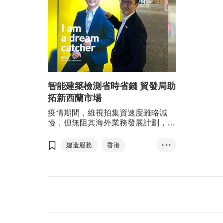
智能建築檢測省時省錢 貿發局助
拓新西蘭市場
疫情期間，維視拍集資速度雖略減
慢，但無阻其海外業務發展計劃，更
在香港貿發局協助下與新西蘭企業達
成合作協議，用已獲全球專利的智能
建造服務
香港
• • •
系統檢測當地建築及基建項目，大幅
智能建築檢測
縮短檢測時間及降低成本。維視拍計
劃在2023年上半年進行A輪融資，集
人工智能
融資
資500萬美元以加快拓闊業務版圖的
新西蘭
無人機
步伐，包括在加拿大多倫多設立分公
司，以及擴展在新加坡和大灣區的業
創業快綫
維視拍
務等。