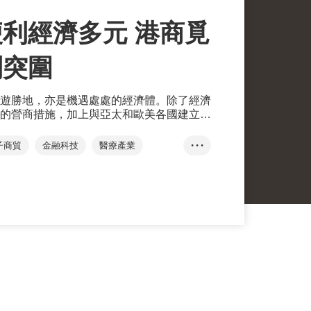
利經濟多元 港商覓
利突圍
遊勝地，亦是機遇處處的經濟體。除了經濟
的營商措施，加上與亞太和歐美各國建立緊
港商落戶及開拓鄰近市場。
子商貿
金融科技
醫療產業
• • •
石嘉慧
聯款通
Intria Limited