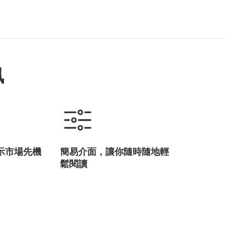
訊
示市場先機
簡易介面，讓你隨時隨地輕
鬆閱讀