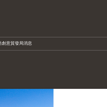
尚創意
貿發局消息