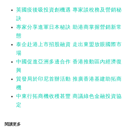
英國疫後吸投資創機遇 專家談稅務及營銷秘
訣
專家分享進軍日本秘訣 助港商掌握營銷新常
態
泰企赴港上市招股融資 走出東盟放眼國際市
場
中國促進亞洲多邊合作 香港推動區內經濟復
興
貿發局於印尼首辦活動 推廣香港基建助拓商
機
中東行拓商機收穫甚豐 商議綠色金融投資協
定
閱讀更多