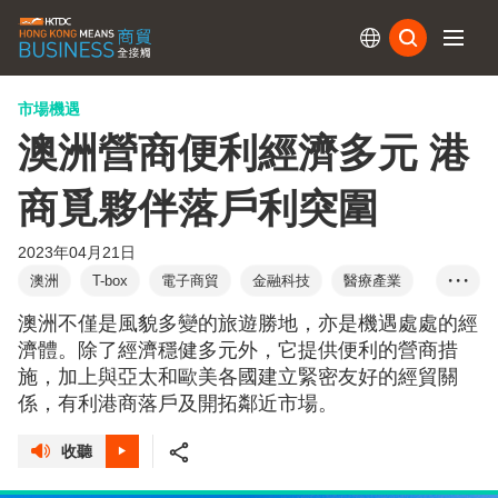
訂閱
市場機遇
澳洲營商便利經濟多元 港
商覓夥伴落戶利突圍
2023年04月21日
澳洲
T-box
電子商貿
金融科技
醫療產業
• • •
ALTIOS
谷歌
石嘉慧
聯款通
澳洲不僅是風貌多變的旅遊勝地，亦是機遇處處的經
Intria Limited
維視拍
濟體。除了經濟穩健多元外，它提供便利的營商措
施，加上與亞太和歐美各國建立緊密友好的經貿關
係，有利港商落戶及開拓鄰近市場。
收聽