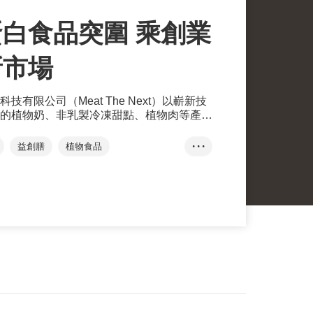
白食品突圍 乘創業
新市場
有限公司（Meat The Next）以嶄新技
的植物奶、非乳製冷凍甜點、植物肉等產
貿發局「創業快綫」十優初創外，更於決選
方式，投選為「我最喜愛的初創」。
益創膳
植物食品
• • •
物基
我最喜愛的初創