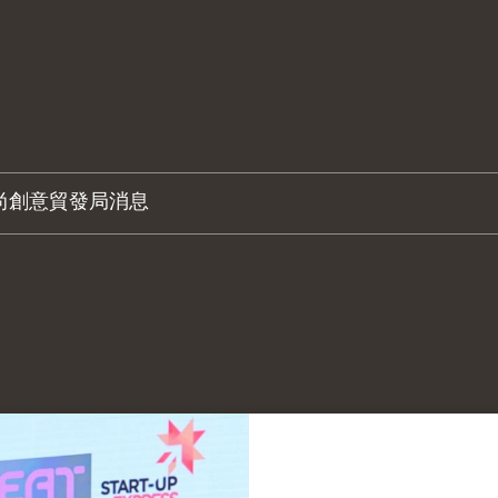
尚創意
貿發局消息