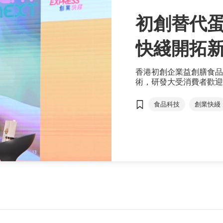
初創替代蛋
快綫開拓
香港初創企業益創膳食品科技
術，研發大受消費者歡迎
品。該公司除了成為香港
日獲現場觀眾以一人一票
食品科技
創業快綫
替代蛋白食品
植