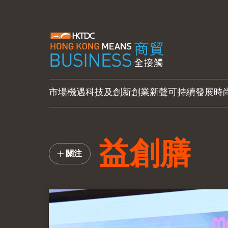
市場機遇
科技及創新
創業新聲
可持續發展
時
益創膳
關注