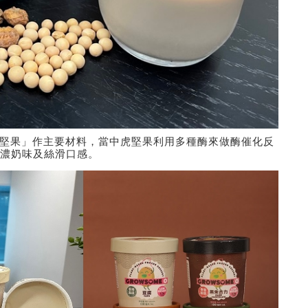
堅果」作主要材料，當中虎堅果利用多種酶來做酶催化反
濃奶味及絲滑口感。