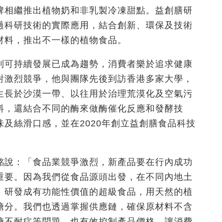
牌相繼推出植物奶和非乳製冷凍甜點。益創膳研
過科研技術的實際應用，結合創新、環保及技術
材料，推出不一樣的植物食品。
到可持續發展已成為趨勢，消費者樂於追求健康
對激烈競爭，他與團隊先後到訪香港多家大學，
生長於沙漠一帶、以往用於治理荒漠化及空氣污
料，還結合不同的酶來做酶催化反應和發酵技
味及絲滑口感，並在
2020
年創立益創膳食品科技
銘說：「食品業競爭激烈，新產品要在行內成功
重要。因為我們從食品源頭出發，在不同內地土
，研發成有功能性價值的超級食品，用天然的植
糖分。我們也透過掌握供應鏈，確保原材料不含
糖不耐症等問題，也有效控制產品價格，讓消費