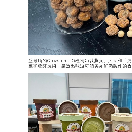
益創膳的
Growsome O
植物奶以燕麥、大豆和「虎
應和發酵技術，製造出味道可媲美如鮮奶製作的香