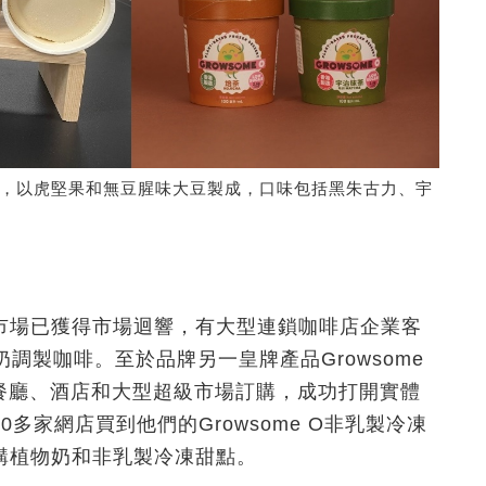
，以虎堅果和無豆腥味大豆製成，口味包括黑朱古力、宇
市場已獲得市場迴響
，有大型連鎖咖啡店企業客
鮮奶調製咖啡。至於品牌另一皇牌產品Growsome
餐廳、酒店和大型超級市場訂購，成功打開實體
多家網店買到他們的Growsome O非乳製冷凍
購植物奶和非乳製冷凍甜點。