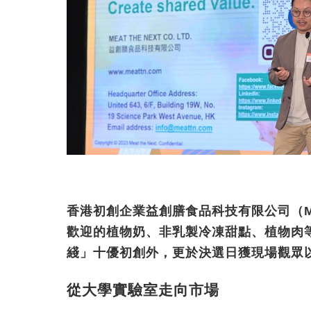
香港初創企業益創膳食品科技有限公司（
歡迎的植物奶、非乳製冷凍甜點、植物肉
綫」十優初創外，更於決選日獲現場觀眾
從大學實驗室走向市場