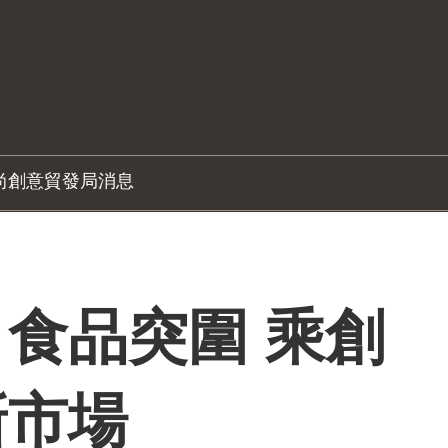
尚創意
貿發局消息
食品突圍 乘創
新市場