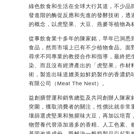
綠色飲食和生活在全球大行其道，不少品
發進階的酶促反應和先進的發酵技術，透
的概念，以虎堅果、大豆、燕麥等植物為
從事飲食業十多年的陳家銘，早年已洞悉
食品，然而市場上已有不少植物食品。面
尋求不同專業的教授合作和指導，最終把
染、而且沒有經濟產出的「虎堅果」作材
術，製造出味道媲美如鮮奶製作的香濃奶
有限公司（
Meat The Next
）。
益創膳營運和銷售總監及共同創辦人陳家
突圍，獲取消費者的關注，性價比就非常
壤篩選虎堅果和無腥味大豆，再加以培育
物營養代替添加過多的香精、人工色素、
基因改造成份，既解決一般奶製品引起乳