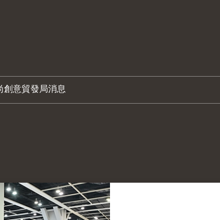
尚創意
貿發局消息