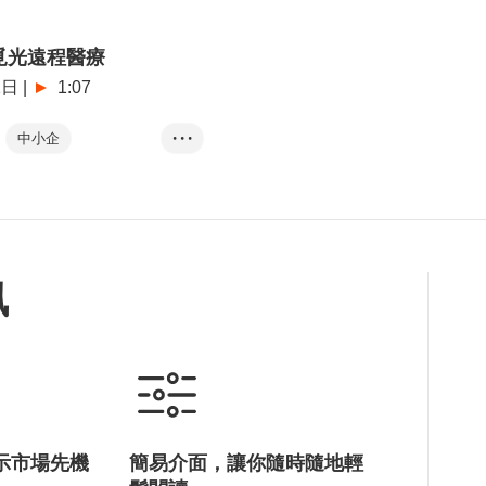
 覓光遠程醫療
1日
|
1:07
中小企
• • •
數碼轉型
訊
示市場先機
簡易介面，讓你隨時隨地輕