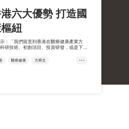
港六大優勢 打造國
康樞紐
示：「我們留意到香港在醫療健康產業方
科研技術、初創項目、投資研發，或是下游
服務，以至整個產業的生態系統，都具備顯
成為世界一流的醫療健康及生命科學樞
港
醫療健康
方舜文
• • •
香港國際醫療及保健展
生物醫藥科技
冷鏈物流
十四五規劃
療
展覽+