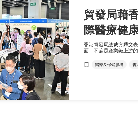
貿發局藉香
際醫療健
香港貿發局總裁方舜文表
面，不論是產業鏈上游的
的醫療儀器、產品製造及
著的優勢，有助香港發展
醫療及保健服務
香
紐。」
亞洲醫療健康高峰論壇
國際醫療健康周
醫療科技
數碼醫