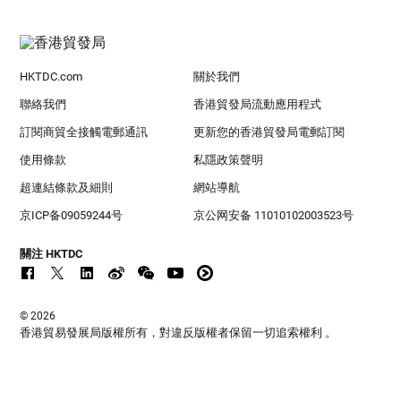
HKTDC.com
關於我們
聯絡我們
香港貿發局流動應用程式
訂閱商貿全接觸電郵通訊
更新您的香港貿發局電郵訂閱
使用條款
私隱政策聲明
超連結條款及細則
網站導航
京ICP备09059244号
京公网安备 11010102003523号
關注 HKTDC
© 2026
香港貿易發展局版權所有，對違反版權者保留一切追索權利 。