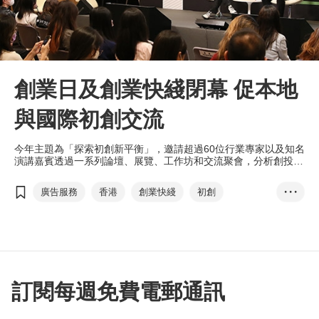
創業日及創業快綫閉幕 促本地
與國際初創交流
今年主題為「探索初創新平衡」，邀請超過60位行業專家以及知名
演講嘉賓透過一系列論壇、展覽、工作坊和交流聚會，分析創投趨
勢，分享對新興行業的看法，以及後疫情新常態下的業務擴張策
略。
廣告服務
香港
創業快綫
初創
• • •
綠色科技
健康科技
元宇宙
工業元宇宙
智慧城市
創業生態圈
創業快綫：國際篇
梁國浩
訂閱每週免費電郵通訊