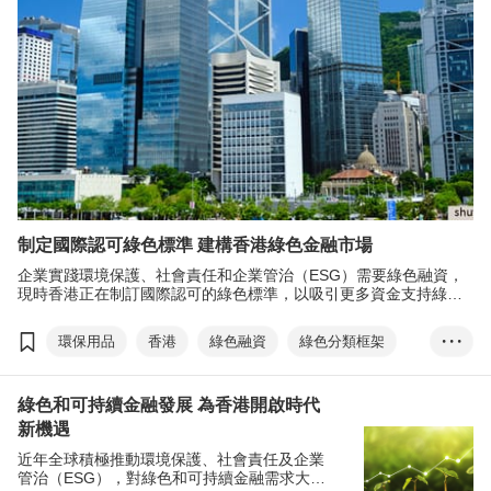
制定國際認可綠色標準 建構香港綠色金融市場
企業實踐環境保護、社會責任和企業管治（ESG）需要綠色融資，
現時香港正在制訂國際認可的綠色標準，以吸引更多資金支持綠色
項目，並鞏固香港國際綠色金融中心地位。
環保用品
香港
綠色融資
綠色分類框架
• • •
環境保護、社會責任和企業管治
ESG
金管局
綠色和可持續金融發展 為香港開啟時代
可持續金融分類法
綠色債券
巴黎協定
新機遇
近年全球積極推動環境保護、社會責任及企業
管治（ESG），對綠色和可持續金融需求大