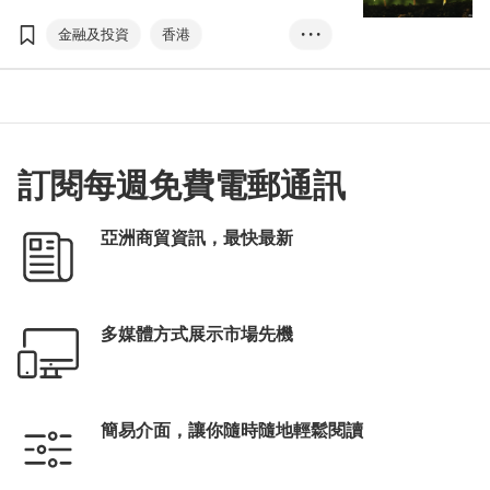
增，香港作為亞洲綠色金融樞紐，可引導國際
資金配對優質綠色項目，開拓新機遇。
金融及投資
香港
• • •
可持續金融
綠色金融
綠色經濟
綠色標準
綠色科技
碳中和
新能源
ESG
碳市場
訂閱每週免費電郵通訊
陳茂波
亞洲商貿資訊，最快最新
多媒體方式展示市場先機
簡易介面，讓你隨時隨地輕鬆閱讀