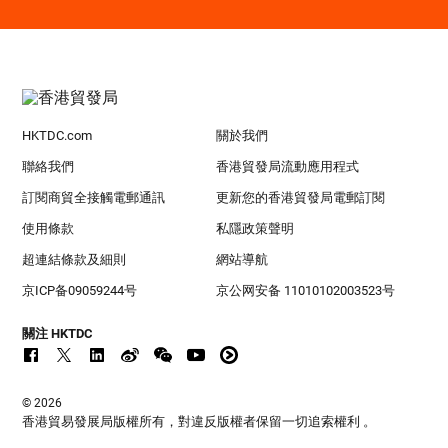
HKTDC.com
關於我們
聯絡我們
香港貿發局流動應用程式
訂閱商貿全接觸電郵通訊
更新您的香港貿發局電郵訂閱
使用條款
私隱政策聲明
超連結條款及細則
網站導航
京ICP备09059244号
京公网安备 11010102003523号
關注 HKTDC
© 2026
香港貿易發展局版權所有，對違反版權者保留一切追索權利 。