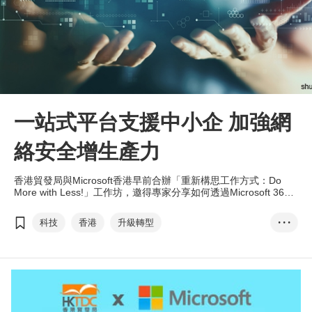
一站式平台支援中小企 加強網
絡安全增生產力
香港貿發局與Microsoft香港早前合辦「重新構思工作方式：Do
More with Less!」工作坊，邀得專家分享如何透過Microsoft 365
改善員工之間的協作、提升網絡安全及企業生產力。
科技
香港
升級轉型
• • •
「Go Beyond Your L...
T-box
Microsoft香港
網絡安全
混合工作模式