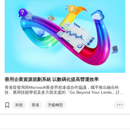
善用企業資源規劃系統 以數碼化提高營運效率
香港貿發局與Microsoft香港早前達成合作協議，攜手推出融合科
技、應用技能學習及多方面支援的「Go Beyond Your Limits」計
劃，協助香港中小企突破瓶頸，數碼轉型。雙方攜手合辦一系列工
作坊，邀請專家解構Microsoft Dynamics 365 Business Central作
科技
香港
升級轉型
• • •
為一站式ERP系統，如何協助企業在營運上更得心應手，事半功
倍。
「Go Beyond Your L...
T-box
Microsoft香港
企業資源規劃
ERP
科技券