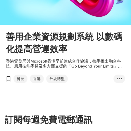
善用企業資源規劃系統 以數碼
化提高營運效率
香港貿發局與Microsoft香港早前達成合作協議，攜手推出融合科
技、應用技能學習及多方面支援的「Go Beyond Your Limits」計
劃，協助香港中小企突破瓶頸，數碼轉型。雙方攜手合辦一系列工
作坊，邀請專家解構Microsoft Dynamics 365 Business Central作
科技
香港
升級轉型
• • •
為一站式ERP系統，如何協助企業在營運上更得心應手，事半功
倍。
「Go Beyond Your L...
T-box
Microsoft香港
企業資源規劃
ERP
科技券
訂閱每週免費電郵通訊