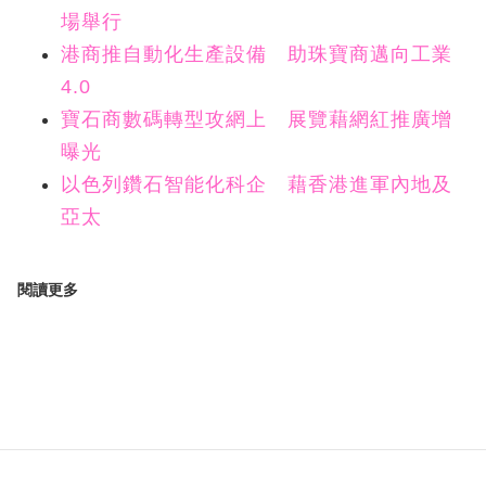
場舉行
港商推自動化生產設備 助珠寶商邁向工業
4.0
寶石商數碼轉型攻網上 展覽藉網紅推廣增
曝光
以色列鑽石智能化科企 藉香港進軍內地及
亞太
閱讀更多