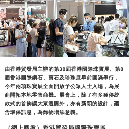
由香港貿發局主辦的第38屆香港國際珠寶展、第8
屆香港國際鑽石、寶石及珍珠展早前圓滿舉行，
今年兩項珠寶展全面開放予公眾人士入場，為展
商開拓本地零售商機。展會上，除了有多種傳統
款式的首飾讓大眾選購外，亦有新穎的設計，蘊
含環保訊息，為飾物增添意義。
（網上觀看）香港貿發局國際珠寶展