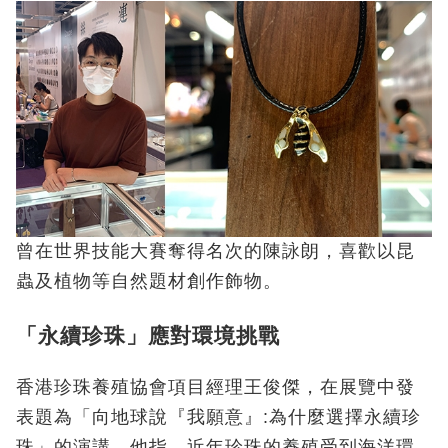
曾在世界技能大賽奪得名次的陳詠朗，喜歡以昆
蟲及植物等自然題材創作飾物。
「永續珍珠」應對環境挑戰
香港珍珠養殖協會項目經理王俊傑，在展覽中發
表題為「向地球說『我願意』:為什麼選擇永續珍
珠」的演講。他指，近年珍珠的養殖受到海洋環