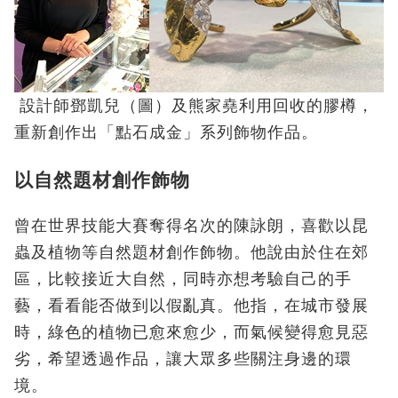
設計師鄧凱兒（圖）及熊家堯利用回收的膠樽，
重新創作出「點石成金」系列飾物作品。
以自然題材創作飾物
曾在世界技能大賽奪得名次的陳詠朗，喜歡以昆
蟲及植物等自然題材創作飾物。他說由於住在郊
區，比較接近大自然，同時亦想考驗自己的手
藝，看看能否做到以假亂真。他指，在城市發展
時，綠色的植物已愈來愈少，而氣候變得愈見惡
劣，希望透過作品，讓大眾多些關注身邊的環
境。