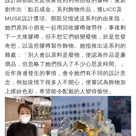
設計師鄧凱兒及熊家堯則利用回收的膠樽，重新
創作出「點石成金」系列飾物作品，獲LICC及
MUSE設計獎項。鄧凱兒憶述這系列的由來指，
她們原與小朋友一起用回收膠樽做勞作，事後剩
下一大堆膠樽，但不想它們頓變廢物，於是忽發
奇想，以這些膠樽製作飾物。她指推出這系列的
難處：「別人會以原料是廢物，便認為作品是廉
價品，但忽略了她們投入了不少心思及時間。」
近年身邊發生的事情，會令她們有不同的設計意
念，例如疫情下很多人不開心，便嘗試為飾物加
上繽紛色彩，希望能令配戴的人變得愉快。