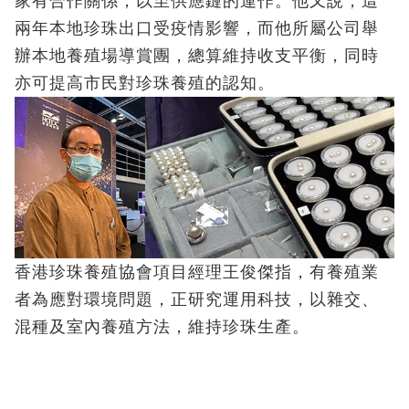
家有合作關係，以至供應鏈的運作。他又說，這
兩年本地珍珠出口受疫情影響，而他所屬公司舉
辦本地養殖場導賞團，總算維持收支平衡，同時
亦可提高市民對珍珠養殖的認知。
香港珍珠養殖協會項目經理王俊傑指，有養殖業
者為應對環境問題，正研究運用科技，以雜交、
混種及室內養殖方法，維持珍珠生產。