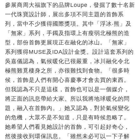
參展商周大福旗下的品牌Loupe，發掘了數十名新
一代珠寶設計師，展出多項不同主題的首飾系
列，當中不少獲得國際獎項。其中「浮冰‧熊」及
「無家」系列，手鐲及指環上有瘦弱北極熊的造
型，部份首飾更展現正在融化的冰山。「無家」
系列獲得MUSE及IDA設計金獎。設計這套系列的
吳嘉儀認為，氣候暖化已很嚴重，冰川融化令北
極熊難覓棲身之所，亦很難找到食物。「很多時
候，首飾是人們有開心喜慶事才會去買的東西。
但我認為不只是這樣，首飾也可以是一個媒介，
將正面的訊息帶給大家。所以我將地球暖化的問
題，融入在首飾內。」她又認為，對於氣候變化
的危機，大眾不是不知道，只是有時候忽略了。
她希望人們看見她設計的首飾，可引起好奇心，
然後接收到環保訊息。「雖然未必可以一下子解