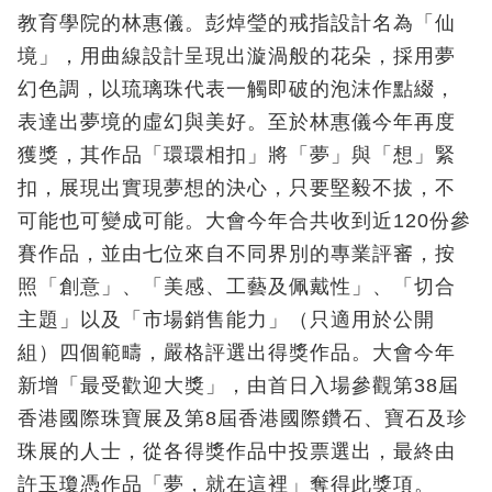
教育學院的林惠儀。彭焯瑩的戒指設計名為「仙
境」，用曲線設計呈現出漩渦般的花朵，採用夢
幻色調，以琉璃珠代表一觸即破的泡沫作點綴，
表達出夢境的虛幻與美好。至於林惠儀今年再度
獲獎，其作品「環環相扣」將「夢」與「想」緊
扣，展現出實現夢想的決心，只要堅毅不拔，不
可能也可變成可能。大會今年合共收到近120份參
賽作品，並由七位來自不同界別的專業評審，按
照「創意」、「美感、工藝及佩戴性」、「切合
主題」以及「市場銷售能力」（只適用於公開
組）四個範疇，嚴格評選出得獎作品。大會今年
新增「最受歡迎大獎」，由首日入場參觀第38屆
香港國際珠寶展及第8屆香港國際鑽石、寶石及珍
珠展的人士，從各得獎作品中投票選出，最終由
許玉瓊憑作品「夢，就在這裡」奪得此獎項。