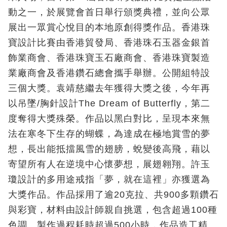
動之一，於展覽會首日舉行頒獎典禮，並向公眾
展出一眾賞心悅目的本地原創得獎作品。香港珠
寶設計比賽由香港貿發局、香港珠石玉器金銀首
飾業商會、香港珠寶玉石廠商會、香港珠寶製造
業廠商會及香港鑽石總會攜手舉辦。公開組特設
三個大獎。袁靖慈繼去年獲得大獎之後，今年再
以吊墜/胸針設計The Dream of Butterfly，第二
度奪得大獎殊榮。作品以黑白對比，呈現本來無
法在寒冬下生存的蝴蝶，為達成在極地賞雪的夢
想，長出能抵擋風雪的翅膀，蛻變後高飛，藉以
寄望所有人在逆境中心懷夢想，展翅翱翔。許玉
瓊設計的多用途戒指「夢，就在這裡」亦獲選為
大獎作品。作品採用了逾20克拉、共900多顆鑽石
與彩寶，材料由設計師親自挑選，包含超過100種
色調。製作過程耗時超過500小時，作品造工精