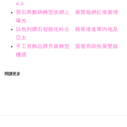
4.0
寶石商數碼轉型攻網上 展覽藉網紅推廣增
曝光
以色列鑽石智能化科企 藉香港進軍內地及
亞太
手工首飾品牌升級轉型 貿發局助拓展雙線
機遇
閱讀更多