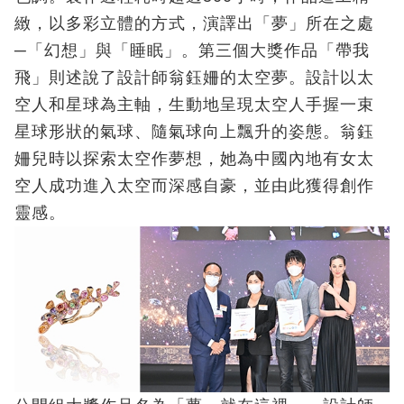
緻，以多彩立體的方式，演譯出「夢」所在之處
─「幻想」與「睡眠」。第三個大獎作品「帶我
飛」則述說了設計師翁鈺姍的太空夢。設計以太
空人和星球為主軸，生動地呈現太空人手握一束
星球形狀的氣球、隨氣球向上飄升的姿態。翁鈺
姍兒時以探索太空作夢想，她為中國內地有女太
空人成功進入太空而深感自豪，並由此獲得創作
靈感。