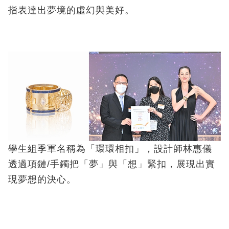
指表達出夢境的虛幻與美好。
學生組季軍名稱為「環環相扣」，設計師林惠儀
透過項鏈/手鐲把「夢」與「想」緊扣，展現出實
現夢想的決心。