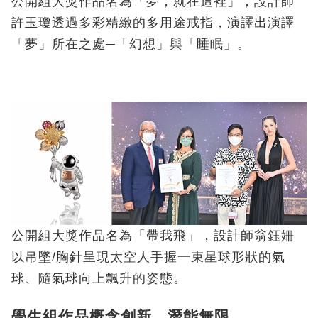
公開組大獎作品名為「夢，就在這裡」，設計師
許玉瓊透過多彩精緻的多用途戒指，演譯出演譯
「夢」所在之處─「幻想」與「睡眠」。
公開組大獎作品名為「帶我飛」，設計師翁鈺姍
以吊墜/胸針呈現太空人手握一束星球形狀的氣
球、隨氣球向上飄升的姿態。
學生組作品概念創新 潛能無限