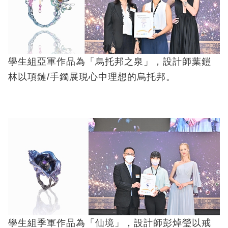
學生組亞軍作品為「烏托邦之泉」，設計師葉鎧
林以項鏈/手鐲展現心中理想的烏托邦。
學生組季軍作品為「仙境」，設計師彭焯瑩以戒