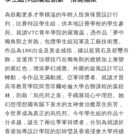
為鼓勵更多才華橫溢的年輕人投身珠寶設計行
列，比賽特設學生組，供本地註冊學校的學生參
與。就讀VTC青年學院的羅雅蕊，憑作品「夢中
獨角獸之奔跑」包攬學生組冠軍及工藝技術獎。
作品為18K白金及黃金戒指，鑲以藍寶石及碧璽吊
飾，並運用了琺瑯技巧在獨角獸的翅膀加上漸變
的紫紅色，增添夢幻感覺。外圍的旋風設計可以
轉動，令作品充滿動感。亞軍得獎者、就讀才晉
高等教育學院與雪菲爾哈倫大學合辦課程的葉鎧
林，則藉「烏托邦之泉」手鐲展現心中理想。她
幻想理想國有賜下泉水的女神會治癒眾生疾苦，
令世界成為真正的烏托邦。今年學生組的作品十
分卓越，誕生了兩位季軍得奬者，分別為就讀於
香港知專設計學院的彭焯瑩及香港浸會大學持續