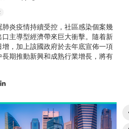
坡
冠肺炎疫情持續受控，社區感染個案幾
出口主導型經濟帶來巨大衝擊。隨着新
日增，加上該國政府於去年底宣佈一項
中長期推動新興和成熟行業增長，將有