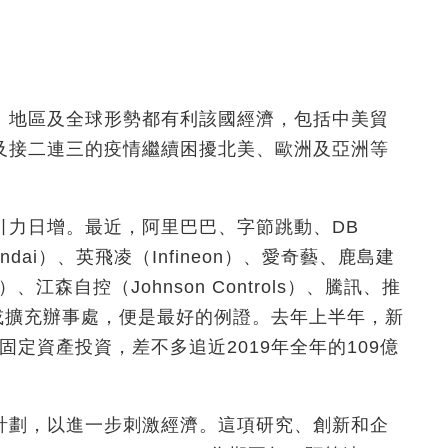
、地區及全球形勢都有利該國經濟，包括中美貿
及接二連三的疫情繼續困擾北美、歐洲及亞洲等
引力日增。最近，阿里巴巴、字節跳動、DB
yundai）、英飛凌（Infineon）、愛奇藝、鹿島建
n）、江森自控（Johnson Controls）、騰訊、推
坡設立或擴充辦事處，便是最好的例證。去年上半年，新
固定資產投資，差不多追近2019年全年的109億
計劃，以進一步刺激經濟。這項研究、創新和企