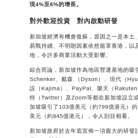
現4%至6%的增長。
對外歡迎投資 對內啟動研發
新加坡經濟有機會復蘇，原因之一是本土
易戰持續、不明朗因素依然籠罩香港，以
地，令許多商業活動大受影響。
綜合而論，新加坡作為地區營運基地的吸
Schenker、戴森 （Dyson）、現代（H
設（Kajima）、PayPal、樂天（Rakute
特（Twitter）及Zoom等都在新加
加坡吸引了103億美元（約799億港元）的
美元（約845億港元），令人刮目相看。
新加坡政府於去年底宣佈一項龐大的研發