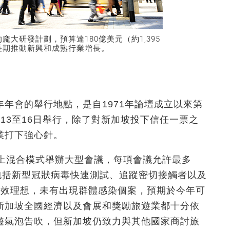
大研發計劃，預算達180億美元（約1,395
長期推動新興和成熟行業增長。
年會的舉行地點，是自1971年論壇成立以來第
13至16日舉行，除了對新加坡投下信任一票之
業打下強心針。
網上混合模式舉辦大型會議，每項會議允許最多
包括新型冠狀病毒快速測試、追蹤密切接觸者以及
成效理想，未有出現群體感染個案，預期於今年可
新加坡全國經濟以及會展和獎勵旅遊業都十分依
遊氣泡告吹，但新加坡仍致力與其他國家商討旅