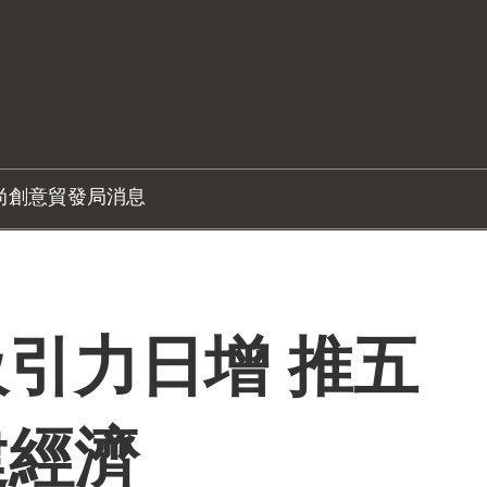
尚創意
貿發局消息
引力日增 推五
建經濟