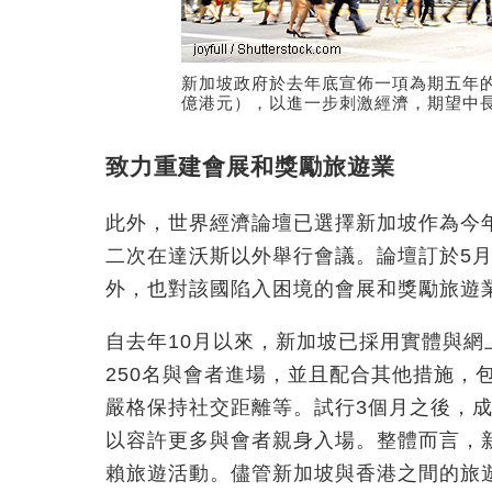
新加坡政府於去年底宣佈一項為期五年的龐
億港元），以進一步刺激經濟，期望中
致力重建會展和獎勵旅遊業
此外，世界經濟論壇已選擇新加坡作為今年
二次在達沃斯以外舉行會議。論壇訂於5月
外，也對該國陷入困境的會展和獎勵旅遊
自去年10月以來，新加坡已採用實體與
250名與會者進場，並且配合其他措施，
嚴格保持社交距離等。試行3個月之後，
以容許更多與會者親身入場。整體而言，
賴旅遊活動。儘管新加坡與香港之間的旅