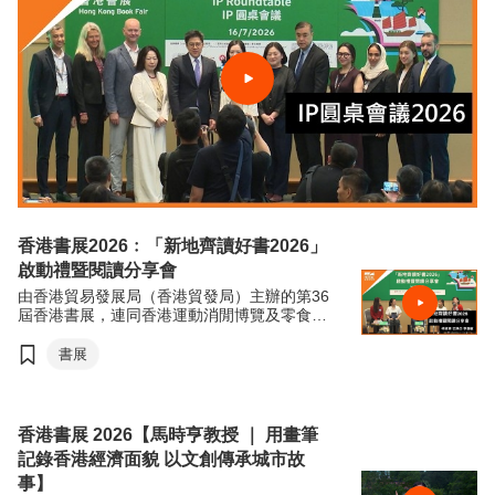
香港書展2026﹕「新地齊讀好書2026」
啟動禮暨閱讀分享會
由香港貿易發展局（香港貿發局）主辦的第36
屆香港書展，連同香港運動消閒博覽及零食世
界，將於7月15日至21日（星期三至星期二）
於香港會議展覽中心舉行。今年三項展覽合共
書展
匯聚超過770家展商，來自約30個國家及地
區，為入場人士帶來集閱讀、運動與消閒於一
體的盛夏旅程。
香港書展 2026【馬時亨教授 ｜ 用畫筆
記錄香港經濟面貌 以文創傳承城市故
事】