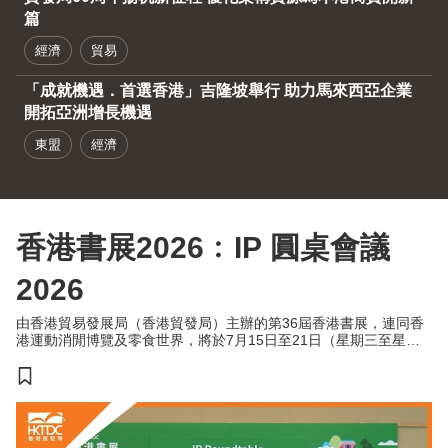
篇
經濟
貿易
「成就機遇．首選香港」吉隆坡舉行 助力馬來西亞企業
開拓亞洲增長機遇
東盟
經濟
香港書展2026﹕IP 圓桌會議
2026
由香港貿易發展局（香港貿發局）主辦的第36屆香港書展，連同香
港運動消閒博覽及零食世界，將於7月15日至21日（星期三至星期
二）於香港會議展覽中心舉行。今年三項展覽合共匯聚超過770家展
商，來自約30個國家及地區，為入場人士帶來集閱讀、運動與消閒
於一體的盛夏旅程。