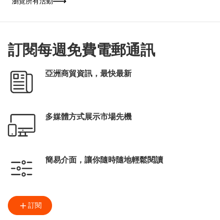
瀏覽所有活動
「揭開文學心度遊」為主題，以「本地眼」和
「世界眼」雙重視角貫穿四大體驗區。場內設
有多組互動裝置，按參觀者的性格及喜好推薦
書籍及深度遊路線；並聯同各國駐港總領事館
展出逾200本書籍，讓書迷從閱讀中展開一場
跨越地域的文學之旅。
訂閱每週免費電郵通訊
亞洲商貿資訊，最快最新
多媒體方式展示市場先機
簡易介面，讓你隨時隨地輕鬆閱讀
訂閱