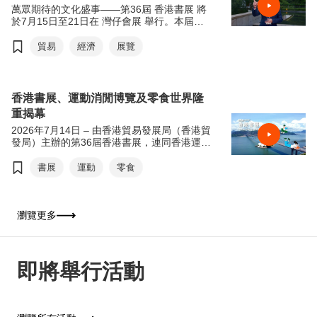
萬眾期待的文化盛事——第36屆 香港書展 將
於7月15日至21日在 灣仔會展 舉行。本屆書
展以「文創傳承·旅悅人生」為年度主題，帶
領讀者從香港出發，探索世界各地的歷史、文
貿易
經濟
展覽
化與生活風貌。
適逢 貿發局60周年 ，主席 馬時亨教授 今年
特別聯同本地藝術家 @messydesks 及過百位
香港書展、運動消閒博覽及零食世界隆
中、小學生，攜手用畫筆記錄香港經濟面貌。
重揭幕
歡迎觀看宣傳短片，率先感受本屆書展的精彩
內容。
2026年7月14日 – 由香港貿易發展局（香港貿
發局）主辦的第36屆香港書展，連同香港運動
消閒博覽及零食世界，將於今天7月15日至21
日（星期三至星期二）於香港會議展覽中心舉
書展
運動
零食
行。今年三項展覽合共匯聚超過770家展商，
來自約30個國家及地區，為入場人士帶來集閱
讀、運動與消閒於一體的盛夏旅程。展覽首日
（7月15日）上午11時將舉行開幕典禮，由香
瀏覽更多
港特別行政區政府署理政務司司長卓永興擔任
主禮嘉賓及致開幕辭，香港貿易發展局主席馬
時亨教授致歡迎辭。
即將舉行活動
今年書展以「從香港閱讀世界：文創傳承．旅
悅人生」為年度主題，鼓勵公眾閱讀，特別是
與文化、旅遊及文創相關的作品，以文字漫遊
世界，拓闊視野。焦點展區「世界文藝廊」以