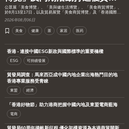
活大健康之旅！
公眾展「美食博覽」、「美與健生活博覽」、「美食商貿博覽」、
於8月13至17日，以及貿易展覽「美食商貿博覽」及「香港國際茶
展」於8月13至15日假灣仔香港會議展覽中心舉行。茶展將再次全
2026年08月06日
面開放予業內人士及持票公眾進場。由現代化中醫藥國際協會聯同
香港貿發局及十大科研機構攜手舉辦的國際現代化中醫藥及健康產
美食
健康
茶
家居
医药
品會議（中醫藥會議）亦於8月13至15日舉行。
香港 - 連接中國ESG新政與國際標準的重要橋樑
ESG
可持續發展
貿發局調查：馬來西亞成中國内地企業出海熱門目的地
香港專業服務受青睞
東盟
經濟
「香港好物節」助力港商把握中國內地及東盟電商藍海
電商
貿發局60周年揚帆新征程 優化架構資源為本港商貿開新