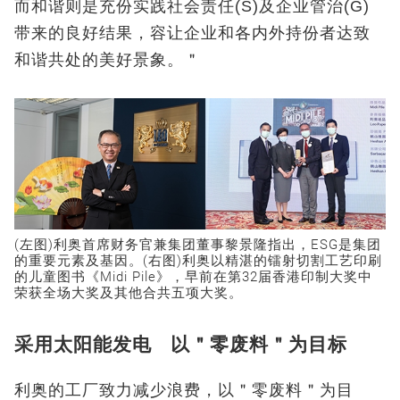
而和谐则是充份实践社会责任(S)及企业管治(G)
带来的良好结果，容让企业和各内外持份者达致
和谐共处的美好景象。＂
(左图)利奥首席财务官兼集团董事黎景隆指出，ESG是集团
的重要元素及基因。(右图)利奥以精湛的镭射切割工艺印刷
的儿童图书《Midi Pile》，早前在第32届香港印制大奖中
荣获全场大奖及其他合共五项大奖。
采用太阳能发电 以＂零废料＂为目标
利奥的工厂致力减少浪费，以＂零废料＂为目