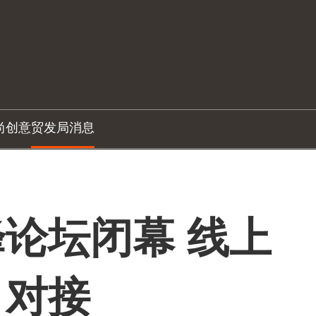
尚创意
贸发局消息
论坛闭幕 线上
目对接