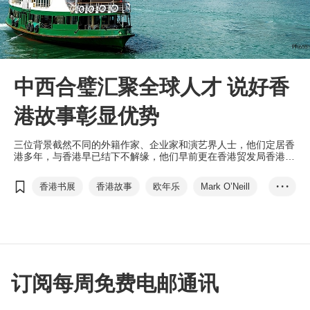
中西合璧汇聚全球人才 说好香
港故事彰显优势
三位背景截然不同的外籍作家、企业家和演艺界人士，他们定居香
港多年，与香港早已结下不解缘，他们早前更在香港贸发局香港书
展上分享其＂香港故事＂。
香港书展
香港故事
欧年乐
Mark O’Neill
• • •
高德礼
George Cautherley
Innocent Mutanga
易宇航
Julian Gaertner
订阅每周免费电邮通讯