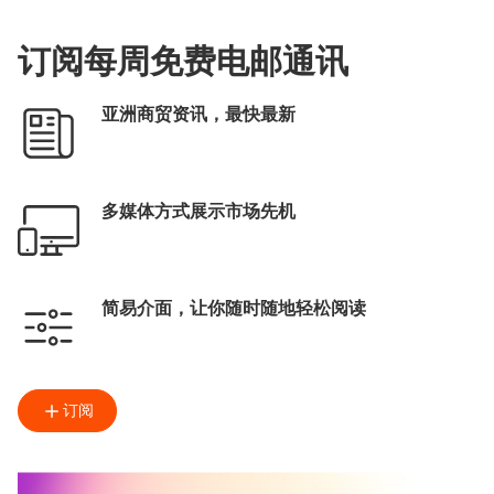
GoGBA港商服务站
GoGBA一站式平台
订阅每周免费电邮通讯
大湾区服务中心
内地发展支援计划
亚洲商贸资讯，最快最新
GoGBA数码平台
粤港合作周
推动高质量发展・香港论坛
多媒体方式展示市场先机
港・潮流
何满初
王绪
黄天伟
简易介面，让你随时随地轻松阅读
订阅