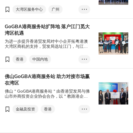
的区位优势，将成为广东实现转型升级的新引
擎，为港商提供进入内地市场的最佳跳板。
大湾区服务中心
广州
• • •
南沙
前海
大湾区
GoGBA港商服务站扩阵地 落户江门觅大
电商
刘会平
湾区机遇
聚能大湾区
为进一步提升香港贸发局对中小企开拓粤港澳
GoGBA港商服务站
大湾区商机的支持，贸发局选址江门，与江门
外商投资企业协会合办开设＂GoGBA港商服务
GoGBA湾区经贸通
站＂，旨在激活江门外商服务的新动力，携手
香港
中国内地
• • •
创造港商服务新机遇。
GoGBA大湾区发展日
佛山GoGBA港商服务站 助力对接市场赢
江门外商投资企业协会
在湾区
GoGBA港商服务站
佛山＂GoGBA港商服务站＂由香港贸发局与佛
一带一路
RCEP
山市外商投资企业协会合办，以＂教路港企，
对接市场，赢在湾区＂为宗旨，向当地或有意
大广海湾经济区
黄天伟
进驻佛山的港商提供全面协助，进一步提升贸
金融及投资
香港
• • •
发局对中小企开拓粤港澳大湾区商机的支援。
中国内地
佛山
大湾区
高质量发展