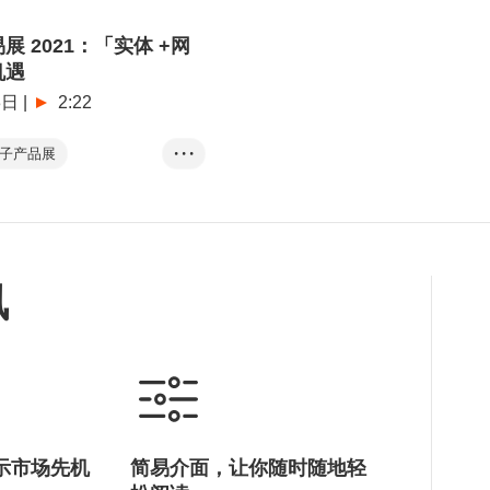
 2021：「实体 +网
机遇
3日
|
2:22
子产品展
• • •
秋季灯饰展
tch (商对易)
讯
示市场先机
简易介面，让你随时随地轻