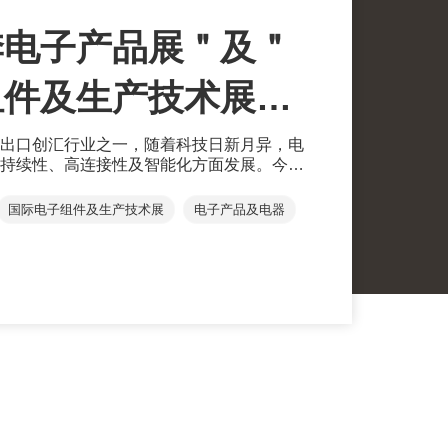
季电子产品展＂及＂
组件及生产技术展＂
纷呈世界级电子盛会
出口创汇行业之一，随着科技日新月异，电
持续性、高连接性及智能化方面发展。今届
（秋电展）及＂国际电子组件及生产技术展
会，汇聚多家潜力优厚的展商，展示各式崭
国际电子组件及生产技术展
电子产品及电器
无限商机。