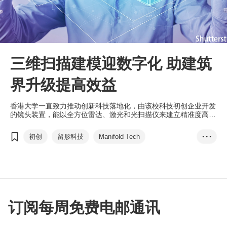
三维扫描建模迎数字化 助建筑
界升级提高效益
香港大学一直致力推动创新科技落地化，由该校科技初创企业开发
的镜头装置，能以全方位雷达、激光和光扫描仪来建立精准度高的
虚拟立体模型，并应用在建筑重建项目之上。
初创
留形科技
Manifold Tech
• • •
三维扫描建模
数字化
建筑界
香港大学
创新科技
雷达
激光
光扫描仪
虚拟立体模型
太白海鲜舫
香港历史博物馆
订阅每周免费电邮通讯