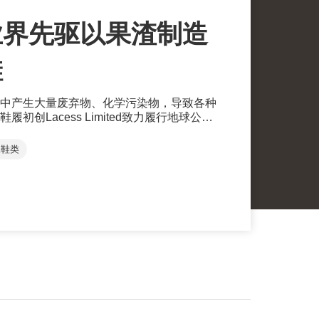
业界先驱以果渣制造
鞋
中产生大量废弃物、化学污染物，导致各种
初创Lacess Limited致力履行地球公民
念实践于其业务中，采用苹果果渣、回收皮
持续鞋履。
保鞋类