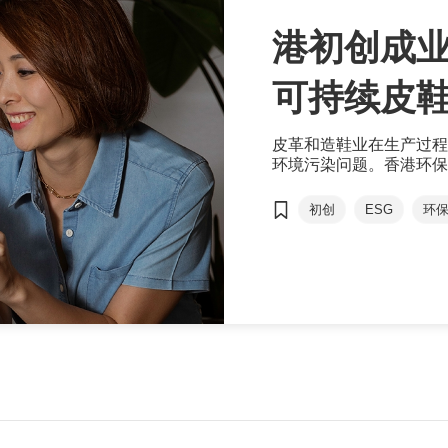
港初创成
可持续皮
皮革和造鞋业在生产过程
环境污染问题。香港环保鞋履
的责任，把可持续时尚概
革和其他创新材料制作可
初创
ESG
环