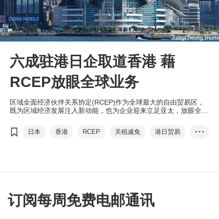
六成驻港日企取道香港 藉
RCEP放眼全球业务
区域全面经济伙伴关系协定(RCEP)作为全球最大的自由贸易区，
既为区域经济发展注入新动能，也为企业迎来立足亚太，放眼全球
的机遇。
日本
香港
RCEP
关税减免
港日贸易
• • •
大湾区
香港优势
范婉儿
杜宏康
订阅每周免费电邮通讯