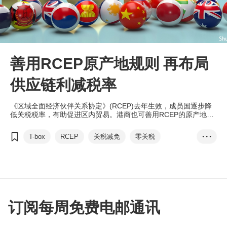
善用RCEP原产地规则 再布局
供应链利减税率
《区域全面经济伙伴关系协定》(RCEP)去年生效，成员国逐步降
低关税税率，有助促进区内贸易。港商也可善用RCEP的原产地规
则重新布局供应链，迎接新商机。
T-box
RCEP
关税减免
零关税
• • •
供应链
原产地规则
货物贸易
服务贸易
区域价值成份
薛冠楠
香港律师会
德勤
订阅每周免费电邮通讯