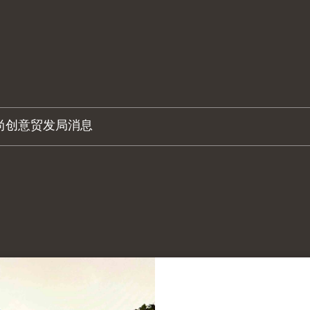
尚创意
贸发局消息