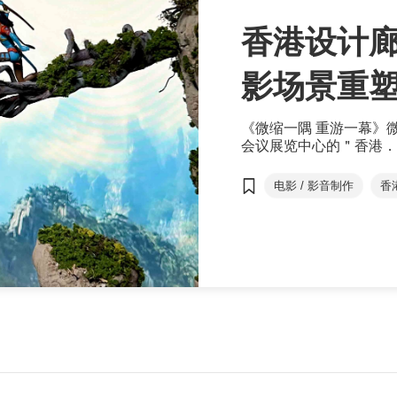
香港设计廊
影场景重
《微缩一隅 重游一幕》
会议展览中心的＂香港．
之月光宝盒》、《龙争虎
是首次展出。
电影 / 影音制作
香
电影
电视剧