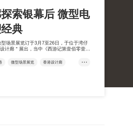
探索银幕后 微型电
塑经典
微型场景展览订于3月7至26日，于位于湾仔
设计廊＂展出，当中《西游记第壹佰零壹回
斗》、《阿凡达： 水之道》等主题作品更
港
微型场景展览
香港设计廊
• • •
微缩模型
电影道具
马家铭