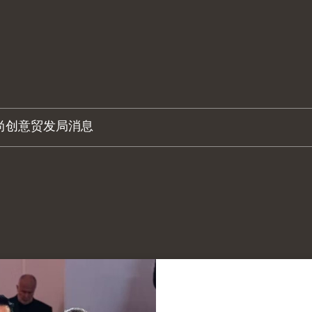
尚创意
贸发局消息