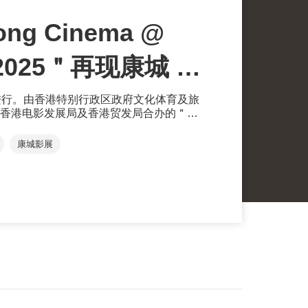
ng Cinema @
 2025＂再现康城 ：
高光时刻
进行。由香港特别行政区政府文化体育及旅
香港电影发展局及香港贸发局合办的＂
 @ CANNES 2025＂，于5月13至24日在康城影
馆＂展示港产佳作，向国际市场推广香港的
康城影展
香港之夜＂，推广香港作为中外文化艺术交
贸易中心的角色，促进国际交流合作。