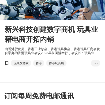
新兴科技创建数字商机 玩具业
藉电商开拓内销
由香港贸发局、香港工业总会、香港玩具协会、香港玩具厂商会联
合举办的香港玩具业会议2023早前圆满举行，会议以＂玩具业的
发展与机遇＂为主题，探讨了多个议题，包括玩具未来趋势、成功
致胜关键之道等。
玩具及游戏
香港
香港玩具展
• • •
香港婴儿用品展
香港国际文具及学习用品展
香港玩具业会议
科学教育玩具
大童玩具
kidults
web3
区块链
支付宝
数字平台
跨境电子商贸
订阅每周免费电邮通讯