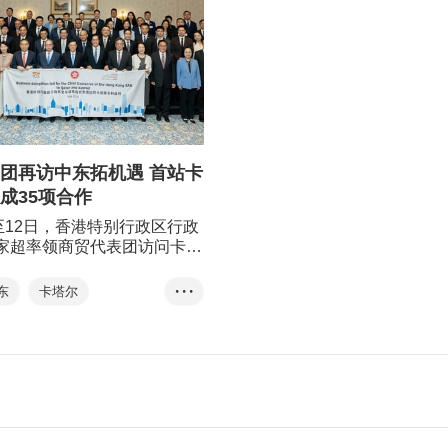
团再访中东拓机遇 首站卡
成35项合作
0至12日，香港特别行政区行政
家超率领商贸代表团访问卡塔
程包括首都多哈和第二大城市
，推广香港优势及机遇，促进
东
卡塔尔
• • •
内地和卡塔尔的经贸及投资合
一带一路
智慧城市
表团由香港贸发局组织，成员
50位来自香港和内地的商界领
，这是首个有内地企业参与的
访代表团。此行成果丰硕，促
5份合作备忘录及声明，涵盖贸
资推广、金融、运输与物流，
与科技等领域。