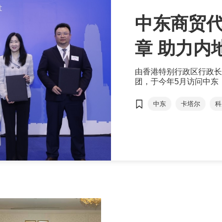
中东商贸
章 助力
由香港特别行政区行政长
团，于今年5月访问中东
明，成功开拓新兴市场新
作，与内地代表团成员保
中东
卡塔尔
科
平台的优势，善用香港平