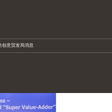
尚创意
贸发局消息