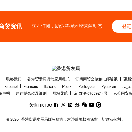
商贸资讯
立即订阅，助你掌握环球营商动态
登记
们
联络我们
香港贸发局流动应用程式
订阅商贸全接触电邮通讯
更新
Español
Français
Italiano
Polski
Português
Pусский
عربى
策声明
超连结条款及细则
网站导航
京ICP备09059244号
京公网安备 1
关注 HKTDC
© 2026
香港贸易发展局版权所有，对违反版权者保留一切追索权利 。