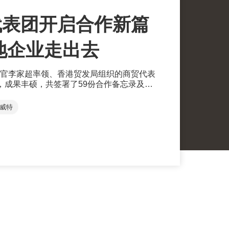
代表团开启合作新篇
内地企业走出去
官李家超率领、香港贸发局组织的商贸代表
，成果丰硕，共签署了59份合作备忘录及声
机遇。访问结束后，本局持续进行跟进工
持紧密沟通，协助他们了解香港营商及金融
威特
台作为跳板，拓展国际业务。