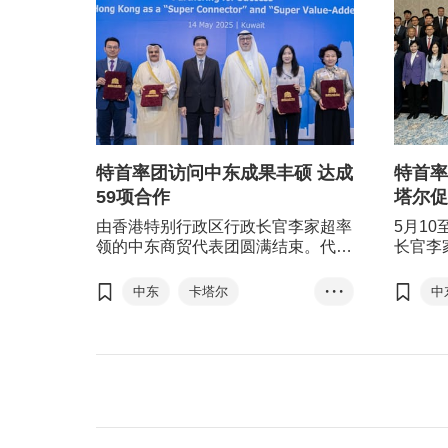
特首率团访问中东成果丰硕 达成
特首率
59项合作
塔尔促
由香港特别行政区行政长官李家超率
5月1
领的中东商贸代表团圆满结束。代表
长官李
团一连四天（5月12至15日）先后到
尔。行
访卡塔尔首都多哈和第二大城市卢塞
卢塞尔
中东
卡塔尔
• • •
中
尔，行程以科威特首都科威特城作
香港、
科威特
一带一路
结。中东之行成果丰硕，达成59项合
作。代
作备忘录及声明，涵盖多个传统及新
由超过
智慧城市
兴领域。此后，香港、内地及中东将
袖组成
携手把握全球经济重心东移的大趋
香港外
势，创造新增长点。
成共3
易与投
及创新