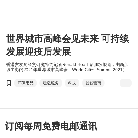
世界城市高峰会见未来 可持续
发展迎疫后发展
香港贸发局经贸研究特约记者Ronald Hee于新加坡报道，由新加
坡主办的2021年世界城市高峰会（World Cities Summit 2021）汇
聚众多政府和行业领袖，被视为各地的城市发展交流平台，与会者
期望通过这次峰会，为全球做好疫后发展规划。
环保用品
建造服务
科技
创智营商
• • •
建筑及规划
建造服务
科技
基础设施
基建
可持续发展
废物处置
漂浮城市
传感器
订阅每周免费电邮通讯