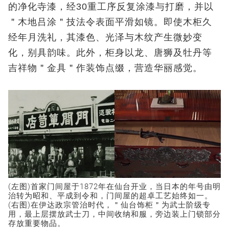
的净化寺漆，经30重工序反复涂漆与打磨，并以
＂木地吕涂＂技法令表面平滑如镜。即使木柜久
经年月洗礼，其漆色、光泽与木纹产生微妙变
化，别具韵味。此外，柜身以龙、唐狮及牡丹等
吉祥物＂金具＂作装饰点缀，营造华丽感觉。
(左图)首家门间屋于1872年在仙台开业，当日本的年号由明
治转为昭和、平成到令和，门间屋的超卓工艺始终如一。
(右图)在伊达政宗管治时代，＂仙台饰柜＂为武士阶级专
用，最上层摆放武士刀，中间收纳和服，旁边装上门锁部分
存放重要物品。