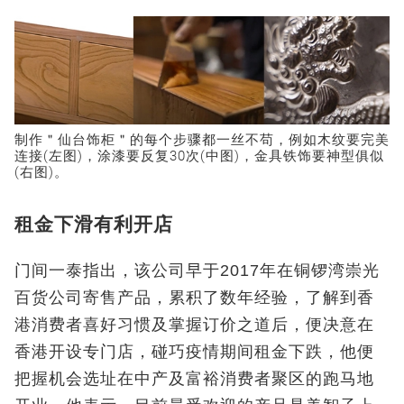
制作＂仙台饰柜＂的每个步骤都一丝不苟，例如木纹要完美
连接(左图)，涂漆要反复30次(中图)，金具铁饰要神型俱似
(右图)。
租金下滑有利开店
门间一泰指出，该公司早于2017年在铜锣湾崇光
百货公司寄售产品，累积了数年经验，了解到香
港消费者喜好习惯及掌握订价之道后，便决意在
香港开设专门店，碰巧疫情期间租金下跌，他便
把握机会选址在中产及富裕消费者聚区的跑马地