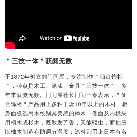
＂三技一体＂获奬无数
于1872年创立的门间屋，专注制作＂仙台饰柜
＂，特点是木工、涂漆、金具＂三技一体＂，多
年来获奬无数。门间屋社长门间一泰表示，＂仙
台饰柜＂产品用上多种干燥10年以上的木材，柜
身面板选用木纹别具美感的榉木，侧面及内栊采
用桐木或杉木，既散发芳香，又能驱虫，而抽屉
以柚木制造有助调节湿度；涂料则用上日本有名